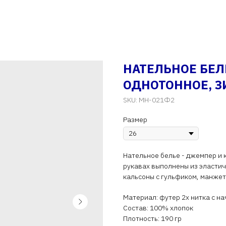
НАТЕЛЬНОЕ БЕ
ОДНОТОННОЕ, З
SKU:
МН-021Ф2
Размер
Нательное белье - джемпер и 
рукавах выполнены из эластич
кальсоны с гульфиком, манже
Материал: футер 2х нитка с н
Состав: 100% хлопок
Плотность: 190 гр